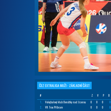
ČEZ EXTRALIGA MUŽI - ZÁKLADNÍ ČÁST
#
Z
V
P
B
1..
Volejbalový klub Benátky nad Jizerou
0
0
0
0
2..
VK Trox Příbram
0
0
0
0