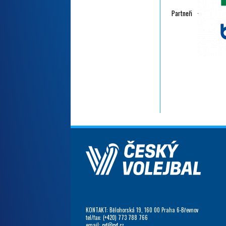
Partneři
KONTAKT: Bělohorská 19, 160 00 Praha 6-Břevnov
tel/fax: (+420) 773 788 766
email: cvf@cvf.cz