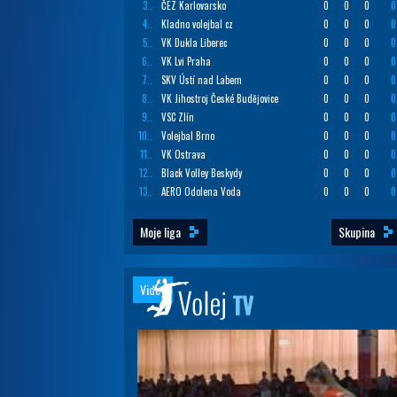
3..
ČEZ Karlovarsko
0
0
0
0
4..
Kladno volejbal cz
0
0
0
0
5..
VK Dukla Liberec
0
0
0
0
6..
VK Lvi Praha
0
0
0
0
7..
SKV Ústí nad Labem
0
0
0
0
8..
VK Jihostroj České Budějovice
0
0
0
0
9..
VSC Zlín
0
0
0
0
10..
Volejbal Brno
0
0
0
0
11..
VK Ostrava
0
0
0
0
12..
Black Volley Beskydy
0
0
0
0
13..
AERO Odolena Voda
0
0
0
0
Moje liga
Skupina
Videa